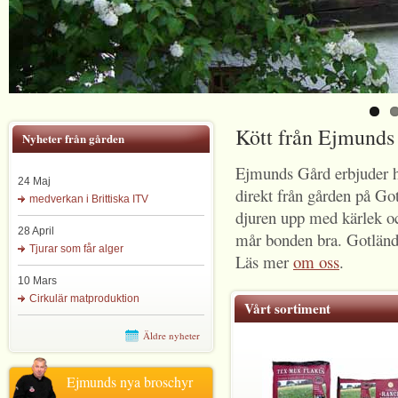
Kött från Ejmunds
Nyheter från gården
Ejmunds Gård erbjuder hä
24 Maj
direkt från gården på G
medverkan i Brittiska ITV
djuren upp med kärlek o
28 April
mår bonden bra. Gotländ
Tjurar som får alger
Läs mer
om oss
.
10 Mars
Cirkulär matproduktion
Vårt sortiment
Äldre nyheter
Ejmunds nya broschyr