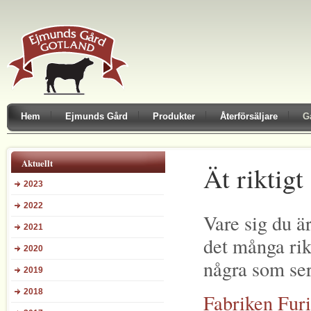
Hem
Ejmunds Gård
Produkter
Återförsäljare
G
Aktuellt
Ät riktigt
2023
2022
Vare sig du är
2021
det många rik
2020
några som ser
2019
2018
Fabriken Furi