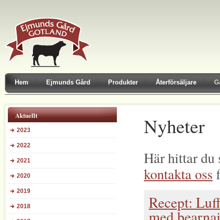
Hem
Ejmunds Gård
Produkter
Återförsäljare
G
Aktuellt
Nyheter
2023
2022
Här hittar du
2021
kontakta oss
f
2020
2019
Recept: Luf
2018
med bearnai