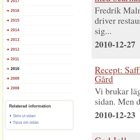
2017
Fredrik Mal
2016
driver resta
2015
sig...
2014
2010-12-27
2013
2012
2011
Recept: Saf
2010
Gård
2009
Vi brukar läg
2008
sidan. Men då
Relaterad information
2010-12-23
Skriv ut sidan
Tipsa om sidan