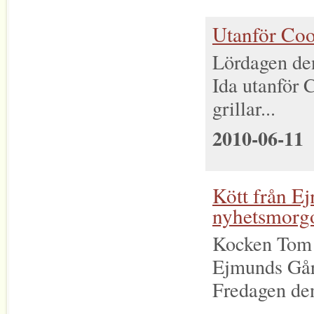
Utanför Coo
Lördagen de
Ida utanför
grillar...
2010-06-11
Kött från E
nyhetsmorg
Kocken Tom S
Ejmunds Går
Fredagen den