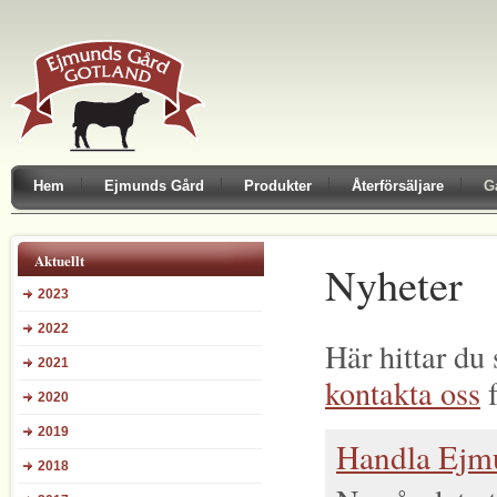
Hem
Ejmunds Gård
Produkter
Återförsäljare
G
Aktuellt
Nyheter
2023
2022
Här hittar du
2021
kontakta oss
f
2020
2019
Handla Ejmu
2018