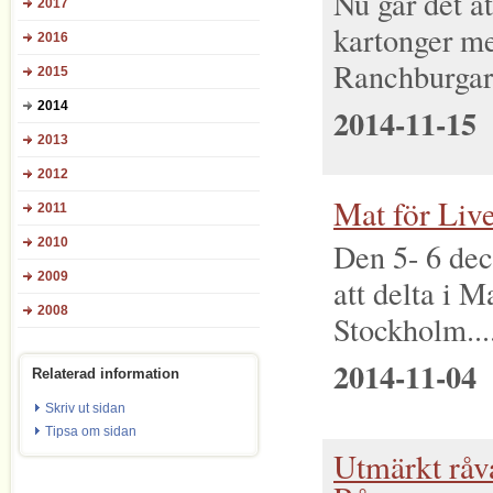
Nu går det a
2017
kartonger m
2016
Ranchburgare
2015
2014
2014-11-15
2013
2012
Mat för Live
2011
2010
Den 5- 6 de
2009
att delta i M
2008
Stockholm...
2014-11-04
Relaterad information
Skriv ut sidan
Tipsa om sidan
Utmärkt råva