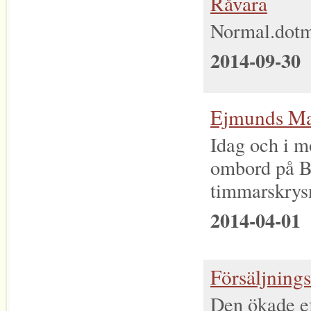
Råvara
Normal.dotm 
2014-09-30
Ejmunds Mat
Idag och i 
ombord på B
timmarskrysn
2014-04-01
Försäljning
Den ökade eft