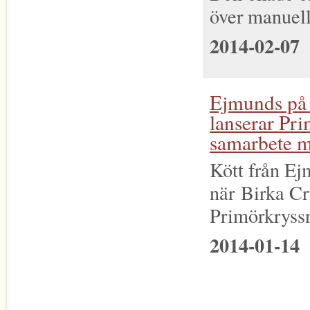
över manuell d
2014-02-07
Ejmunds på 
lanserar Pr
samarbete 
Kött från E
när Birka Cr
Primörkryssn
2014-01-14