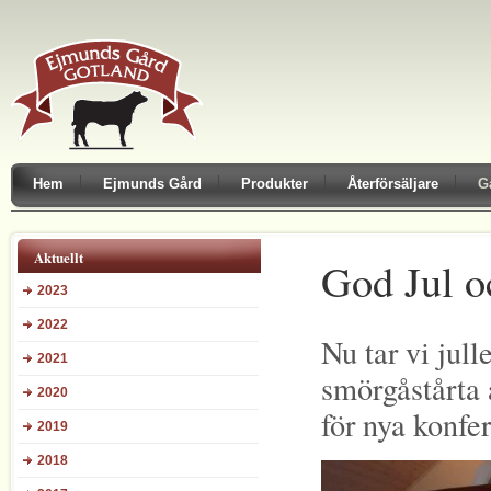
Hem
Ejmunds Gård
Produkter
Återförsäljare
G
Aktuellt
God Jul o
2023
2022
Nu tar vi jull
2021
smörgåstårta 
2020
för nya konfe
2019
2018