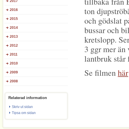
tillbaka från
2017
ton djupströb
2016
och gödslat p
2015
bussar och bil
2014
kretslopp. Se
2013
3 ggr mer än 
2012
2011
lantbruk står
2010
Se filmen
här
2009
2008
Relaterad information
Skriv ut sidan
Tipsa om sidan