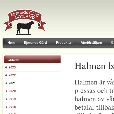
Hem
Ejmunds Gård
Produkter
Återförsäljare
G
Aktuellt
Halmen b
2023
2022
Halmen är vårt
2021
pressas och t
2020
halmen av vå
2019
betalar tillba
2018