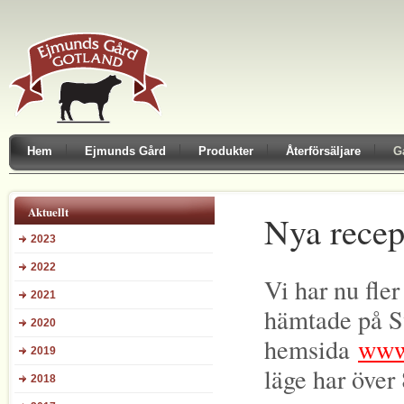
Hem
Ejmunds Gård
Produkter
Återförsäljare
G
Aktuellt
Nya recep
2023
2022
Vi har nu fle
2021
hämtade på S
2020
hemsida
www.
2019
läge har över
2018