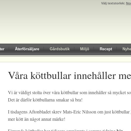
Välj textstorlek:
No
ter
Återförsäljare
Gårdsbutik
Miljö
Recept
Nyhe
Våra köttbullar innehåller me
Vi är väldigt stolta över våra köttbullar som innehåller så mycket 
Det är därför köttbullarna smakar så bra!
I tisdagens Aftonbladet skrev Mats-Eric Nilsson om just köttbullar
mer kött än något annat märke!
Ejmunds köttbullar har tidigare omnämnts i samma tidning
här
.