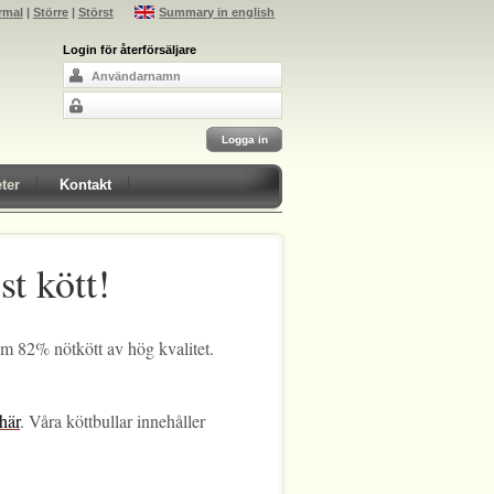
rmal
|
Större
|
Störst
Summary in english
Login för återförsäljare
ter
Kontakt
st kött!
som 82% nötkött av hög kvalitet.
här
. Våra köttbullar innehåller