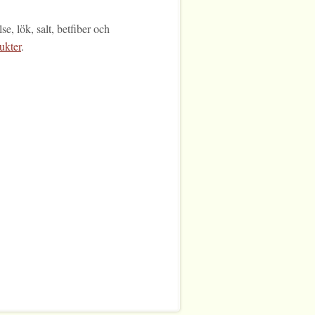
e, lök, salt, betfiber och
ukter
.