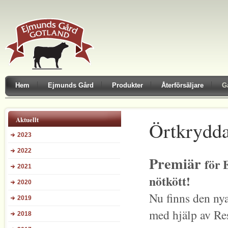
Hem
Ejmunds Gård
Produkter
Återförsäljare
G
Aktuellt
Örtkrydda
2023
2022
Premiär
för 
2021
nötkött!
2020
Nu finns den nya
2019
med hjälp av Re
2018