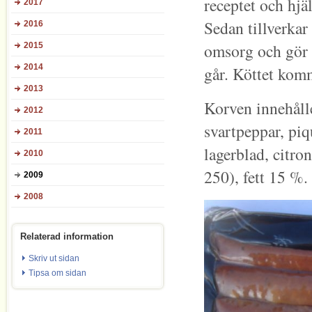
receptet och hjäl
2017
Sedan tillverka
2016
omsorg och gör 
2015
2014
går. Köttet kom
2013
Korven innehålle
2012
svartpeppar, piq
2011
lagerblad, citro
2010
250), fett 15 %.
2009
2008
Relaterad information
Skriv ut sidan
Tipsa om sidan